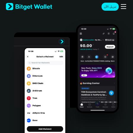
English
تنزيل الآن
日本語
Tiếng Việt
Русский
Español (Latinoamérica)
Türkçe
Italiano
Français
Deutsch
简体中文
繁體中文
Português (Portugal)
Bahasa Indonesia
ภาษาไทย
हिन्दी
বাংলা
Español
Português (Brasil)
Español (Argentina)