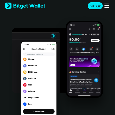
English
تنزيل الآن
日本語
Tiếng Việt
Русский
Español (Latinoamérica)
Türkçe
Italiano
Français
Deutsch
简体中文
繁體中文
Português (Portugal)
Bahasa Indonesia
ภาษาไทย
हिन्दी
বাংলা
Español
Português (Brasil)
Español (Argentina)