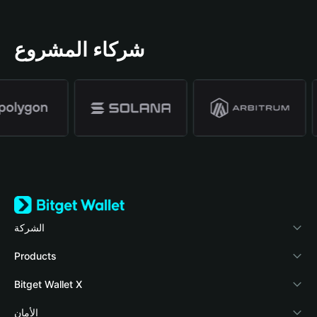
شركاء المشروع
الشركة
نبذة عن محفظة Bitget
Products
المدونة
Crypto Card
Bitget Wallet X
الأكاديمية
Stablecoin Earn
المطورون
الأمان