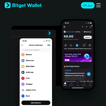
English
تنزيل الآن
日本語
Tiếng Việt
Русский
Español (Latinoamérica)
Türkçe
Italiano
Français
Deutsch
简体中文
繁體中文
Português (Portugal)
Bahasa Indonesia
ภาษาไทย
हिन्दी
বাংলা
Español
Português (Brasil)
Español (Argentina)