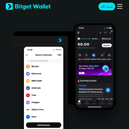
English
تنزيل الآن
日本語
Tiếng Việt
Русский
Español (Latinoamérica)
Türkçe
Italiano
Français
Deutsch
简体中文
繁體中文
Português (Portugal)
Bahasa Indonesia
ภาษาไทย
हिन्दी
বাংলা
Español
Português (Brasil)
Español (Argentina)