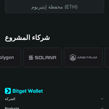
محفظة إيثيريوم (ETH)
شركاء المشروع
الشركة
نبذة عن محفظة Bitget
Products