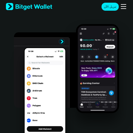
English
تنزيل الآن
日本語
Tiếng Việt
Русский
Español (Latinoamérica)
Türkçe
Italiano
Français
Deutsch
简体中文
繁體中文
Português (Portugal)
Bahasa Indonesia
ภาษาไทย
हिन्दी
বাংলা
Español
Português (Brasil)
Español (Argentina)