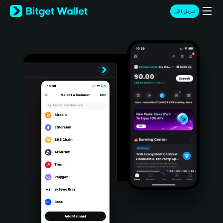
English
تنزيل الآن
日本語
Tiếng Việt
Русский
Español (Latinoamérica)
Türkçe
Italiano
Français
Deutsch
简体中文
繁體中文
Português (Portugal)
Bahasa Indonesia
ภาษาไทย
हिन्दी
বাংলা
Español
Português (Brasil)
Español (Argentina)