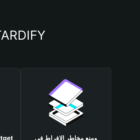
أسباب أهمية استخدام م
ومنع مخاطر الإفراط في