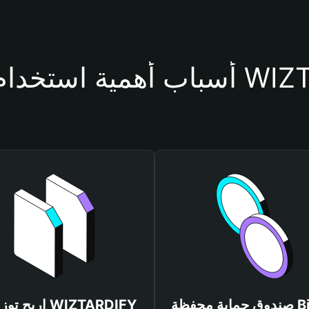
حفظة WIZTARDIFY
صندوق حماية محفظة Bitget
اربح توزيعات FY