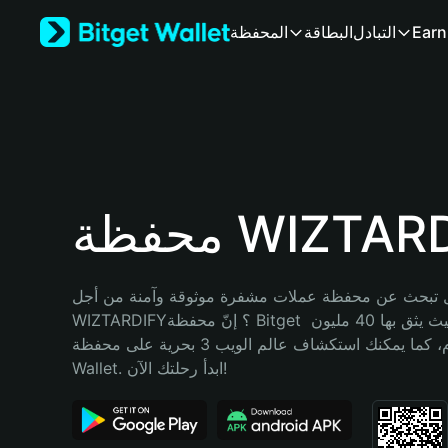
English
Earn
التبادل
البطاقة
المحفظة
日本語
Tiếng Việt
Русский
Español (Latinoamérica)
Türkçe
Italiano
Français
Deutsch
 WIZTARDIFY
简体中文
繁體中文
Português (Portugal)
 تبحث عن محفظة عملات مشفرة موثوقة وآمنة من أجل 
Bahasa Indonesia
WIZTARDIFY؟ إنّ محفظة Bitget خيارك الأفضل. حيث يثق بها 40 مليون 
ภาษาไทย
مستخدم، كما يمكنك استكشاف عالم الويب 3 بحرية على محفظة Bitget 
हिन्दी
Wallet. ابدأ رحلتك الآن!
বাংলা
Español
Português (Brasil)
Español (Argentina)