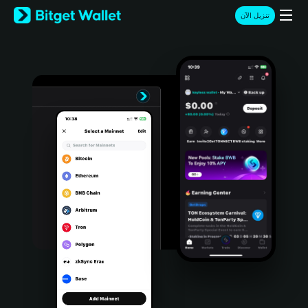
English
تنزيل الآن
日本語
Tiếng Việt
Русский
Español (Latinoamérica)
Türkçe
Italiano
Français
Deutsch
简体中文
繁體中文
Português (Portugal)
Bahasa Indonesia
ภาษาไทย
हिन्दी
বাংলা
Español
Português (Brasil)
Español (Argentina)