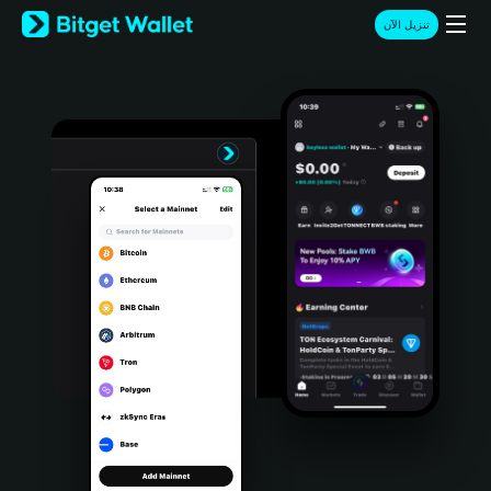
English
تنزيل الآن
日本語
Tiếng Việt
Русский
Español (Latinoamérica)
Türkçe
Italiano
Français
Deutsch
简体中文
繁體中文
Português (Portugal)
Bahasa Indonesia
ภาษาไทย
हिन्दी
বাংলা
Español
Português (Brasil)
Español (Argentina)