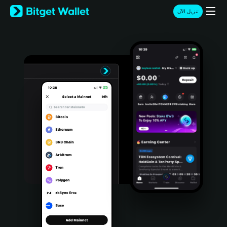
English
تنزيل الآن
日本語
Tiếng Việt
Русский
Español (Latinoamérica)
Türkçe
Italiano
Français
Deutsch
简体中文
繁體中文
Português (Portugal)
Bahasa Indonesia
ภาษาไทย
हिन्दी
বাংলা
Español
Português (Brasil)
Español (Argentina)