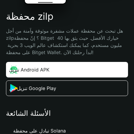
محفظة zilp
هل تبحث عن محفظة عملات مشفرة موثوقة وآمنة من أجل 
zilp؟ إنّ محفظة Bitget خيارك الأفضل. حيث يثق بها 40 
مليون مستخدم، كما يمكنك استكشاف عالم الويب 3 بحرية 
على محفظة Bitget Wallet. ابدأ رحلتك الآن!
تنزيل Android APK
تنزيل من Google Play
الأسئلة الشائعة
تبادل على محفظة Solana