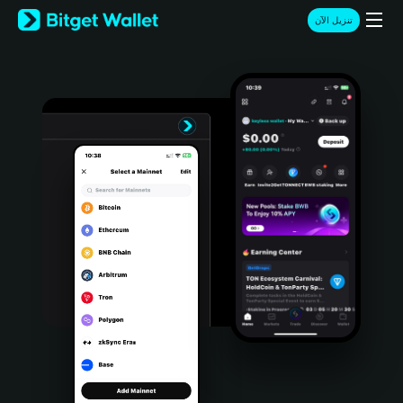
English
تنزيل الآن
日本語
Tiếng Việt
Русский
Español (Latinoamérica)
Türkçe
Italiano
Français
Deutsch
简体中文
繁體中文
Português (Portugal)
Bahasa Indonesia
ภาษาไทย
हिन्दी
বাংলা
Español
Português (Brasil)
Español (Argentina)