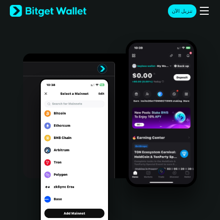
English
تنزيل الآن
日本語
Tiếng Việt
Русский
Español (Latinoamérica)
Türkçe
Italiano
Français
Deutsch
简体中文
繁體中文
Português (Portugal)
Bahasa Indonesia
ภาษาไทย
हिन्दी
বাংলা
Español
Português (Brasil)
Español (Argentina)