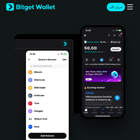
English
تنزيل الآن
日本語
Tiếng Việt
Русский
Español (Latinoamérica)
Türkçe
Italiano
Français
Deutsch
简体中文
繁體中文
Português (Portugal)
Bahasa Indonesia
ภาษาไทย
हिन्दी
বাংলা
Español
Português (Brasil)
Español (Argentina)