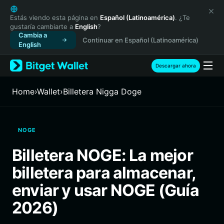
English
日本語
Estás viendo esta página en
Español (Latinoamérica)
. ¿Te
gustaría cambiarte a
English
?
Tiếng Việt
Cambia a
Continuar en Español (Latinoamérica)
Русский
English
Español (Latinoamérica)
Türkçe
Descargar ahora
Italiano
Français
Home
›
Wallet
›
Billetera Nigga Doge
Deutsch
简体中文
繁體中文
NOGE
Português (Portugal)
Bahasa Indonesia
Billetera NOGE: La mejor
ภาษาไทย
billetera para almacenar,
हिन्दी
বাংলা
enviar y usar NOGE (Guía
Español
2026)
Português (Brasil)
Español (Argentina)