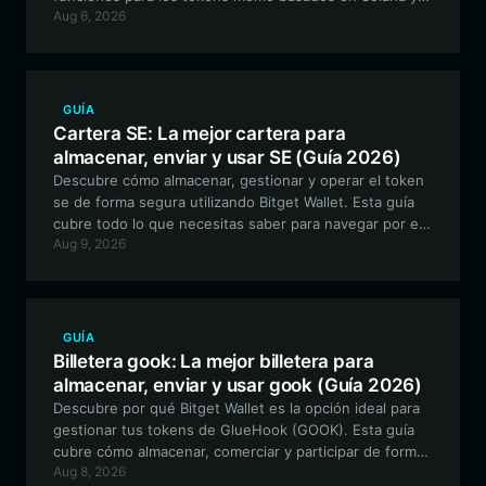
Aug 6, 2026
cómo empezar a utilizar la aplicación de billetera gemela
definitiva.
GUÍA
Cartera SE: La mejor cartera para
almacenar, enviar y usar SE (Guía 2026)
Descubre cómo almacenar, gestionar y operar el token
se de forma segura utilizando Bitget Wallet. Esta guía
cubre todo lo que necesitas saber para navegar por el
Aug 9, 2026
ecosistema EVM con este activo meme viral impulsado
por la comunidad.
GUÍA
Billetera gook: La mejor billetera para
almacenar, enviar y usar gook (Guía 2026)
Descubre por qué Bitget Wallet es la opción ideal para
gestionar tus tokens de GlueHook (GOOK). Esta guía
cubre cómo almacenar, comerciar y participar de forma
Aug 8, 2026
segura en el ecosistema DeFi usando tu billetera