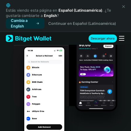
English
日本語
Estás viendo esta página en
Español (Latinoamérica)
. ¿Te
gustaría cambiarte a
English
?
Tiếng Việt
Cambia a
Continuar en Español (Latinoamérica)
Русский
English
Español (Latinoamérica)
Türkçe
Descargar ahora
Italiano
Français
Deutsch
简体中文
繁體中文
Português (Portugal)
Bahasa Indonesia
ภาษาไทย
हिन्दी
বাংলা
Español
Português (Brasil)
Español (Argentina)