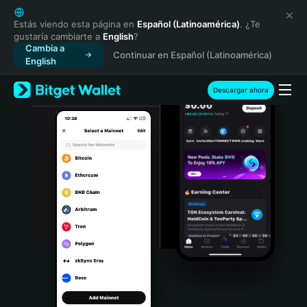
English
日本語
Estás viendo esta página en
Español (Latinoamérica)
. ¿Te
gustaría cambiarte a
English
?
Tiếng Việt
Cambia a
Continuar en Español (Latinoamérica)
Русский
English
Español (Latinoamérica)
Türkçe
Descargar ahora
Italiano
Français
Deutsch
简体中文
繁體中文
Português (Portugal)
Bahasa Indonesia
ภาษาไทย
हिन्दी
বাংলা
Español
Português (Brasil)
Español (Argentina)