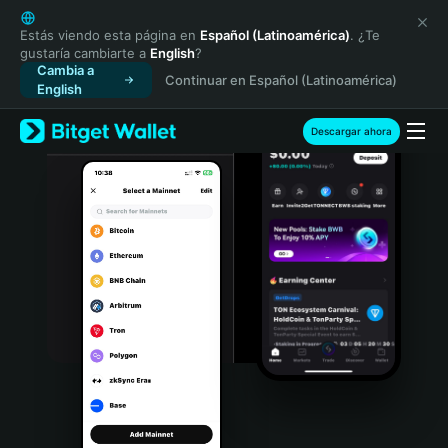
English
日本語
Estás viendo esta página en
Español (Latinoamérica)
. ¿Te
gustaría cambiarte a
English
?
Tiếng Việt
Cambia a
Continuar en Español (Latinoamérica)
Русский
English
Español (Latinoamérica)
Türkçe
Descargar ahora
Italiano
Français
Deutsch
简体中文
繁體中文
Português (Portugal)
Bahasa Indonesia
ภาษาไทย
हिन्दी
বাংলা
Español
Português (Brasil)
Español (Argentina)