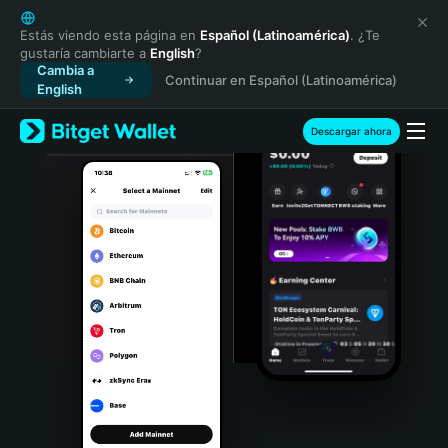
English
日本語
Estás viendo esta página en
Español (Latinoamérica)
. ¿Te
gustaría cambiarte a
English
?
Tiếng Việt
Cambia a
Continuar en Español (Latinoamérica)
Русский
English
Español (Latinoamérica)
Türkçe
Descargar ahora
Italiano
Français
Deutsch
简体中文
繁體中文
Português (Portugal)
Bahasa Indonesia
ภาษาไทย
हिन्दी
বাংলা
Español
Português (Brasil)
Español (Argentina)