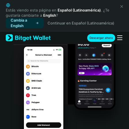
English
日本語
Estás viendo esta página en
Español (Latinoamérica)
. ¿Te
gustaría cambiarte a
English
?
Tiếng Việt
Cambia a
Continuar en Español (Latinoamérica)
Русский
English
Español (Latinoamérica)
Türkçe
Descargar ahora
Italiano
Français
Deutsch
简体中文
繁體中文
Português (Portugal)
Bahasa Indonesia
ภาษาไทย
हिन्दी
বাংলা
Español
Português (Brasil)
Español (Argentina)