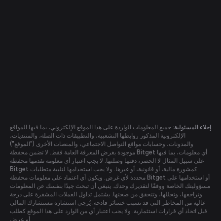
إخلاء المسئولية:
جميع المعلومات الواردة على هذا الموقع الإلكتروني، بما فيها المواقع
الإلكترونية المذكور روابطها التشعبية، والتطبيقات ذات الصلة، والمنتديات،
والمدونات، وحسابات مواقع التواصل الاجتماعي، والمنصات الأخرى ("الموقع")
موجودة بغرض المعرفة العامة فقط. لا تضمن محفظة Bitget أي معلومات، بما فيها
على سبيل المثال لا الحصر، دقتها وصلتها. لا يجب اعتبار أي معلومة تقدمها محفظة
Bitget كمشورة مالية، أو قانونية، أو غيرها. ولا يجب استخدامها لتلبية متطلبات
محددة لأي غرض. ويكون أي اعتماد على معلومات محفظة Bitget أو استخدامها على
مسؤوليتك الخاصة ووفقًا لتقديرك وحدك. ينبغي أن تبحث جيدًا بنفسك عن المعلومات
وتراجعها، وتحللها، وتتحقق من صحتها. يشتمل تداول العملات المشفرة على درجة
عالية من المخاطر التي قد تسبب خسائر فادحة. يُرجى استشارة مستشارك المالي
قبل اتخاذ أي قرارات استثمارية. ولا يجب اعتبار أي من الوارد على هذا الموقع كطلب
أو عرض.