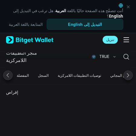
English
日本語
أنت تتصفّح هذه الصفحة حاليًا باللغة
العربية
. هل ترغب في التبديل إلى
Tiếng Việt
English
؟
Русский
المتابعة باللغة العربية
التبديل إلى English
Español (Latinoamérica)
Türkçe
تنزيل
Italiano
Français
متجر التطبيقات
Deutsch
TRUE
اللامركزية
简体中文
繁體中文
Português (Portugal)
التوزيع المجاني
توصيات التطبيقات اللامركزية
السجل
المفضلة
Bahasa Indonesia
ภาษาไทย
العربية
إقراض
हिन्दी
বাংলা
Español
Português (Brasil)
Español (Argentina)