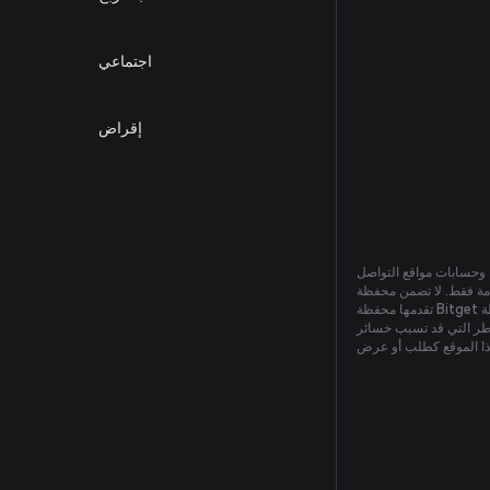
اجتماعي
إقراض
ت، وحسابات مواقع التواصل
لا الحصر، دقتها وصلتها. لا يجب اعتبار أي معلومة
تقدمها محفظة Bitget كمشورة مالية، أو قانونية، أو غيرها. ولا يجب استخدامها لتلبية متطلبات محددة لأي غرض. ويكون أي اعتماد على معلومات محفظة Bitget أو استخدامها على مسؤوليتك
اطر التي قد تسبب خسائر