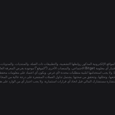
المواقع الإلكترونية المذكور روابطها التشعبية، والتطبيقات ذات الصلة، والمنتديات، والمدونا
الاجتماعي، والمنصات الأخرى ("الموقع") موجودة بغرض المعرفة العامة فقط. لا تضمن محفظة Bitget أي معلومات، بما فيها على سبيل المثال 
اجعها، وتحللها، وتتحقق من صحتها. يشتمل تداول العملات المشفرة على درجة عالية من المخ