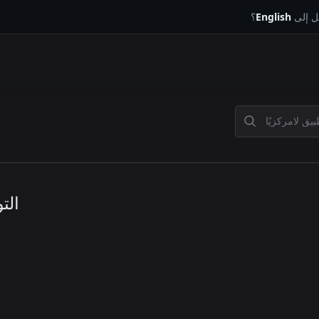
يل إلى
English
؟
الت