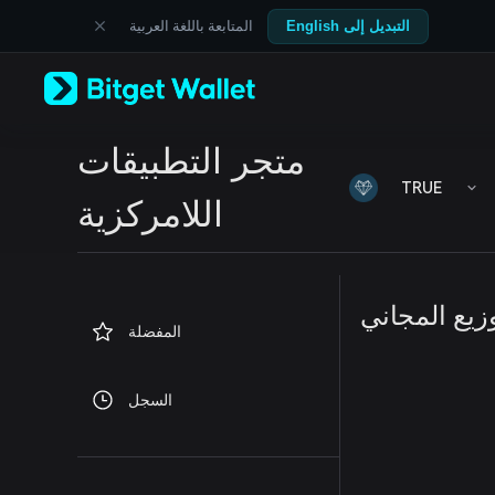
English
المتابعة باللغة العربية
التبديل إلى English
日本語
Tiếng Việt
Русский
Español (Latinoamérica)
Türkçe
متجر التطبيقات
Italiano
Français
TRUE
Deutsch
اللامركزية
简体中文
繁體中文
Português (Portugal)
Bahasa Indonesia
وزيع المجاني
ภาษาไทย
المفضلة
العربية
हिन्दी
বাংলা
السجل
Español
Português (Brasil)
Español (Argentina)