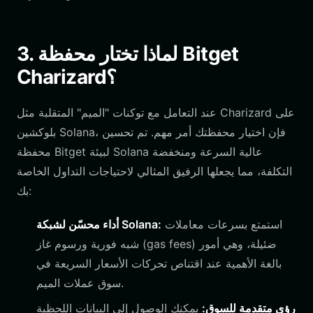
3. لماذا تختار محفظة Bitget
Charizard؟
عند التعامل مع توكنات "الميم" المتقلبة مثل Charizard على
بلوكشين Solana، فإن اختيار محفظتك أمر مهم. تم تحسين
محفظة Bitget لبيئة Solana عالية السرعة ومنخفضة
التكلفة، مما يجعلها الرفيق المثالي لاحتياجات التداول الخاصة
بك:
استمتع بسرعات معاملات
أداء محسّن لشبكة Solana:
شبه فورية ورسوم غاز (gas fees) ضئيلة، وهي أمور
بالغة الأهمية عند اقتناص تحركات الأسعار السريعة في
سوق عملات الميم.
رؤى متقدمة للسوق:
يمكنك الوصول إلى البيانات اللحظية