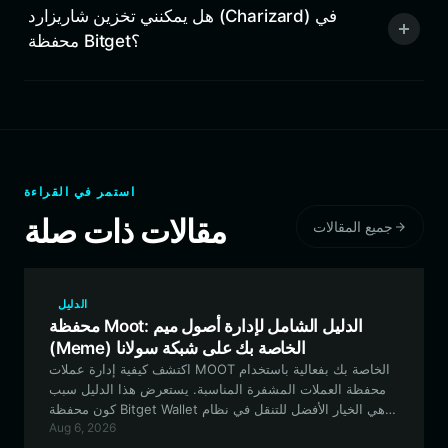
هل يمكنني تخزين شاريزارد (Charizard) في
محفظة Bitget؟
استمر في القراءة
مقالات ذات صلة
جميع المقالات
الدليل
محفظة Moot: الدليل الشامل لإدارة أصول ميم
(Meme) الخاصة بك على شبكة سولانا
اكتشف كيفية إدارة عملات MOOT الخاصة بك بفعالية باستخدام
محفظة العملات المشفرة المناسبة. يستعرض هذا الدليل سبب
كون محفظة Bitget Wallet هي الخيار الأفضل للتنقل في نظام
Aug 6, 2026
Solana البيئي، مما يضمن أن تكون رحلتك في عالم عملات الميم