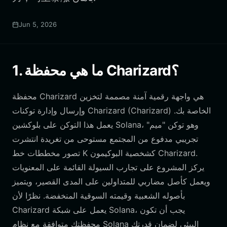
Jun 5, 2026
1. ما هي محفظة Charizard؟
محفظة Charizard هي واجهة رقمية آمنة مصممة لتخزين
وإرسال وإدارة توكنات Charizard (Charizard) الخاصة بك.
يعمل هذا التوكن على بلوكشين Solana، وهو توكن "ميم"
تجريبي مدفوع من المجتمع مستوحى من تغريدة انتشرت
تصور مخططات خط K كشخصية البوكيمون Charizard.
يركز المشروع على تجارب السيولة القائمة على المعنويات
ويعمل كأصل مضاربي للمتداولين على المدى القصير، ويتميز
بأصوله الشعبية وقيمته السوقية المنخفضة. نظرًا لأن
Charizard يعمل على شبكة Solana، يجب أن تكون
محفظتك متوافقة مع نظام Solana البيئي لضمان قدرتك