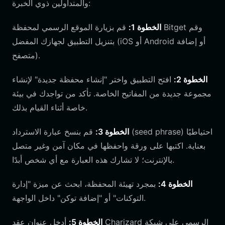
والمتداولين ذوي الخبرة:
الخطوة 1:
قم بزيارة الموقع الرسمي لمحفظة Bitget وقم
بتنزيل التطبيق لجهازك المفضل (iOS أو Android أو إضافة
متصفح).
الخطوة 2:
افتح التطبيق واختر "إنشاء محفظة جديدة" لإنشاء
مجموعة جديدة من المفاتيح الخاصة. تأكد من تواجدك في بيئة
خاصة أثناء القيام بذلك.
الخطوة 3:
قم بنسخ عبارة الاسترداد (seed phrase) احتياطيًا
بعناية. اكتبها على ورقة واحفظها في مكان آمن وغير متصل
بالإنترنت؛ لا تشارك هذه العبارة مع أي شخص أبدًا.
الخطوة 4:
بمجرد تهيئة المحفظة، ابحث عن ميزة "إدارة
التوكنات" أو "إضافة توكن" داخل الواجهة.
الخطوة 5:
أدخل عنوان عقد Charizard الرسمي على شبكة