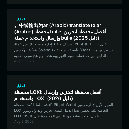
آمنة وسلسة.
الدليل
。中转输出为ar (Arabic) translate to ar
(Arabic) محفظة bulle: أفضل محفظة لتخزين
وإرسال واستخدام عملة bulle (دليل 2025)
اكتشف كيفية إدارة ممتلكاتك من عملة bulle (BULLE) على
شبكة بلوكشين Solana باستخدام محفظة Bitget. يستعرض هذا
الدليل ميزات عملة الميم التجريبية هذه، ويوضح سبب أهمية
Aug 3, 2026
امتلاك محفظة آمنة وعالية الأداء لرحلتك في التداول.
الدليل
محفظة LOXI: أفضل محفظة لتخزين وإرسال
واستخدام LOXI (دليل 2026)
اكتشف لماذا تُعد محفظة Bitget Wallet الخيار الأول لإدارة رموز
LOXI الخاصة بك. يغطي هذا الدليل كيفية تخزين وتداول رموز
LOXI بأمان، والاستفادة من الرؤى المعتمدة على الذكاء
Aug 5, 2026
الاصطناعي لنظام LOXI البيئي على شبكة Robinhood Chain.