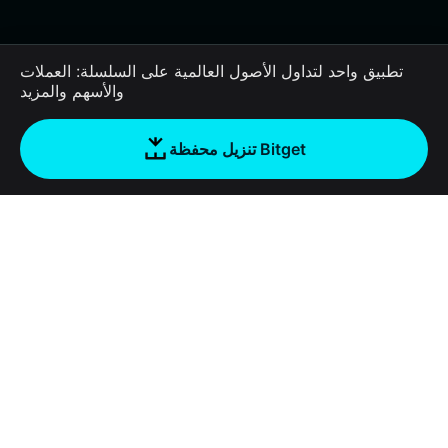
تطبيق واحد لتداول الأصول العالمية على السلسلة: العملات
والأسهم والمزيد
تنزيل محفظة Bitget
الشركة
نبذة عن محفظة Bitget
Products
المدونة
Crypto Card
Bitget Wallet X
الأكاديمية
Stablecoin Earn
المطورون
الأمان