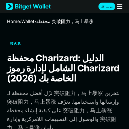
English
تنزيل الآن
日本語
Tiếng Việt
محفظة 突破阻力，马上暴涨
›
Wallet
›
Home
Русский
Español (Latinoamérica)
Türkçe
喷火龙
Italiano
Français
محفظة Charizard: الدليل
Deutsch
الشامل لإدارة رموز Charizard
简体中文
繁體中文
الخاصة بك (2026)
Português (Portugal)
Bahasa Indonesia
نزّل أفضل محفظة لـ 突破阻力，马上暴涨 لتخزين
ภาษาไทย
हिन्दी
突破阻力，马上暴涨 وإرسالها واستخدامها. تعرّف
বাংলা
على كيفية إنشاء محفظة 突破阻力，马上暴涨
Español
والوصول إلى التطبيقات اللامركزية وإدارة 突破阻
Português (Brasil)
力，马上暴涨 بأمان.
Español (Argentina)