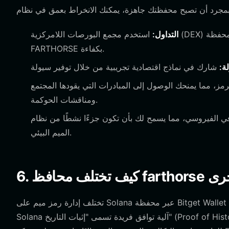
التداول:
استخدم مجمع البورصات اللامركزية (DEX) المدمج داخل محفظة Bitget Wallet لتبديل SOL أو العملات المستقرة الأخرى بـ
FARTHORSE بكفاءة.
ة:
مز، مما يمنحك الوصول إلى المبادرات التي يقودها المجتمع
ومناقشات الحوكمة.
في الفيروسي، مما يسمح لك بأن تكون جزءًا نشطًا من نظام
الميم البيئي.
الأخرى
تختلف إدارة رمز ميم على Solana عبر محفظة Bitget Wallet اختلافًا كبيرًا عن استخدام المحافظ على Ethereum أو Bitcoin. تستخدم
Solana آلية توافق فريدة تسمى "إثبات التاريخ" (Proof of History)، والتي تسمح بإنهاء المعاملات بشكل شبه فوري ورسوم غاز منخفضة