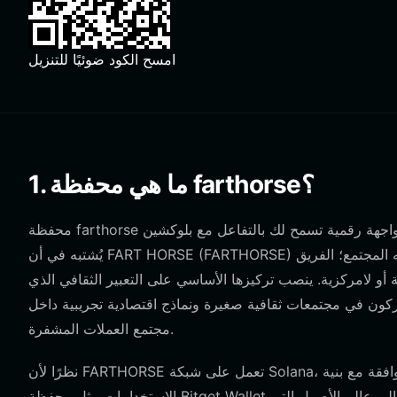
امسح الكود ضوئيًا للتنزيل
1. ما هي محفظة farthorse؟
محفظة farthorse هي واجهة رقمية تسمح لك بالتفاعل مع بلوكشين Solana لتخزين وإرسال وإدارة رموز FARTHORSE الخاصة بك.
يُشتبه في أن FART HORSE (FARTHORSE) نشأت من ميم فكاهي على الإنترنت، وتعمل كرمز تجريبي مشتق أطلقته المجتمع؛ الفريق
و لامركزية. ينصب تركيزها الأساسي على التعبير الثقافي الذي
ركون في مجتمعات ثقافية صغيرة ونماذج اقتصادية تجريبية داخل
مجتمع العملات المشفرة.
نظرًا لأن FARTHORSE تعمل على شبكة Solana، يجب أن تكون محفظتك متوافقة مع بنية Solana المحددة. يضمن استخدام أداة متعددة
الاستخدامات مثل محفظة Bitget Wallet أن أصولك ليست سهلة الوصول فحسب، بل آمنة أيضًا، مما يوفر بوابة إلى عالم الأصول التي