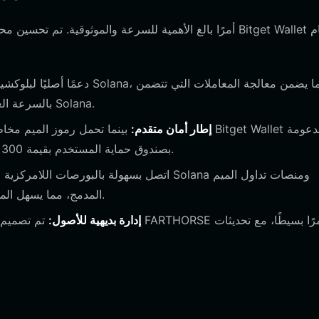
FARTHORSE بالسرعة العالية وزمن الوصول المنخفض الذي تشتهر به Solana.
إطار أمان متقدم:
بينما تحمل رموز الميم مخاطر سوقي
بصندوق حماية المستخدم بقيمة 300 مليون دولار، مما يوفر طبقة إضافية من راحة البال لأصولك.
مباشرة من خلال متصفح DApp المدمج، مما يسهل المشاركة في تجارب المجتمع.
إدارة بديهية للأصول:
تم تصميم الواجه