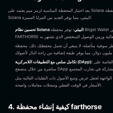
يعد اختيار المحفظة المناسبة لرمز ميم يعتمد على Solana أمرًا بالغ الأهمية للسرعة والموثوقية. تم تحسين محفظة Bitget Wallet لنظام
Solana البيئي، مما يوفر العديد من المزايا المميزة:
تحسين نظام Solana البيئي:
توفر محفظة Bitget Wallet دعمًا أصليًا لبلوكشين Solana، مما يضمن معالجة المعاملات التي تتضمن
ة متأصلة، لا ينبغي أن تحمل محفظتك ذلك. محفظة Bitget Wallet مدعومة
اتصل بسهولة بالبورصات اللامركزية القائمة على Solana ومنصات تداول الميم
تكامل سلس مع التطبيقات اللامركزية (DApp):
ة لجعل عرض وتتبع الأصول ذات التقلبات العالية مثل FARTHORSE أمرًا بسيطًا، مع تحديثات
الأسعار في الوقت الفعلي وسجلات معاملات واضحة.
4. كيفية إنشاء محفظة farthorse