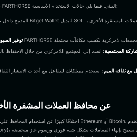
بمجرد أن تصبح محفظتك جاهزة، يمكنك الانخراط بعمق في نظام FARTHORSE البيئي. فيما يلي حالات الاستخدام الأساسية:
توفير السيول
اركة المجتمعية:
انضم إلى المجتمع اللامركزي من خلال الاحتفاظ بالر
ل مع ثقافة الميم:
استخدم ممتلكاتك للتفاعل مع أحداث الانتشار الثقا
6. كيف تختلف محافظ farthorse عن محافظ العملات المشفرة 