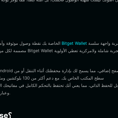
لتجربة واجهة سلسة
تنزيل محفظة Bitget Wallet
يتطلب البدء في رحلة FARTHORSE الخاصة بك نقطة وصول مو
مصممة لكل من المبتدئين 
سطح المكتب الخاص بك.
وعبارات الاسترداد، مما يضمن عدم وصول أي طرف ثالث إلى أموالك.
3. لماذا تختار محفظة Bitget farthorse؟