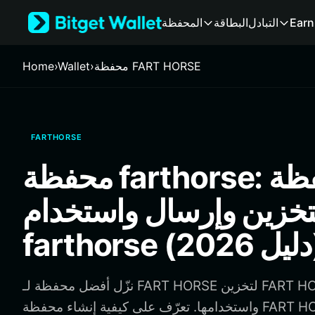
English
Earn
التبادل
البطاقة
المحفظة
日本語
Tiếng Việt
Русский
محفظة FART HORSE
›
Wallet
›
Home
Español (Latinoamérica)
Türkçe
Italiano
Français
FARTHORSE
Deutsch
简体中文
محفظة farthorse: أفضل محفظة
繁體中文
Português (Portugal)
تخزين وإرسال واستخدام
Bahasa Indonesia
ภาษาไทย
202)
हिन्दी
বাংলা
Español
نزّل أفضل محفظة لـ FART HORSE لتخزين FART HORSE وإرسالها
Português (Brasil)
واستخدامها. تعرّف على كيفية إنشاء محفظة FART HORSE والوصول إلى
Español (Argentina)