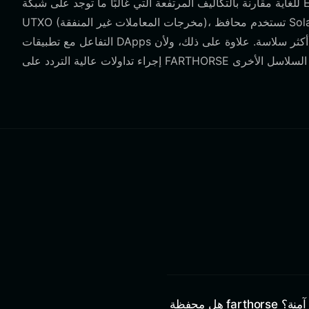
للغاية مقارنة بالتكاليف المرتفعة التي غالبًا ما توجد على شبكة Ethereum الرئيسية. على عكس محافظ Bitcoin التي تعتمد على نموذج
UTXO (مخرجات المعاملات غير المنفقة)، تستخدم محافظ Solana مثل Bitget نموذجًا قائمًا على الحساب، مما يبسط إدارة الرموز ويجعل
التفاعل مع تطبيقات DApps متعددة أكثر سلاسة. علاوة على ذلك، ولأن Solana قابلة للتوسع بدرجة كبيرة، تتيح لك محفظة Bitget Wallet
هل محفظة farthorse آمنة؟