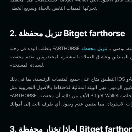
تحركها الميمات النابض بالحياة وسريع الخطى.
2. تنزيل محفظة Bitget farthorse
ثوقة وآمنة. نوصي بـ
وعشاق العملات المشفرة المخضرمين. تقدم محفظة Bitget Wallet تجربة شاملة ولامركزية تعطي الأولوية
لسيادة المستخدم.
التطبيق متاح على جميع المنصات الرئيسية، بما في ذلك iOS وAndroid وكمتصفح إضافي، مما يسمح لك بإدارة محفظتك أثناء التنقل أو من
 مع دعم أكثر من 130 بلوكشين وملايين الرموز، فهي البيئة المثالية للاحتفاظ بالأصول التجريبية مثل
FARTHORSE. الأهم من ذلك، أن محفظة Bitget Wallet هي حل للحفظ الذاتي، مما يعني أنك تحتفظ بالتحكم الكامل في مفاتيحك الخاصة