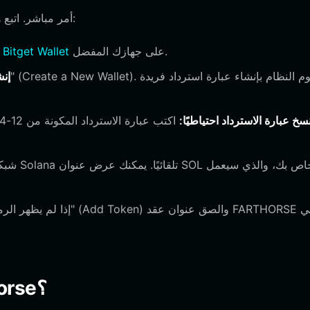
إعداد محفظتك للاحتفاظ بـ FARTHORSE أمر مباشر. اتبع هذه الخطوات الخمس:
على جهازك المفضل.
تنزيل محفظة Bitget Wallet
إن
سخ عبارة الاسترداد احتياطيًا:
5. ماذا يمكنك أن تفعل بمحفظة farthorse؟