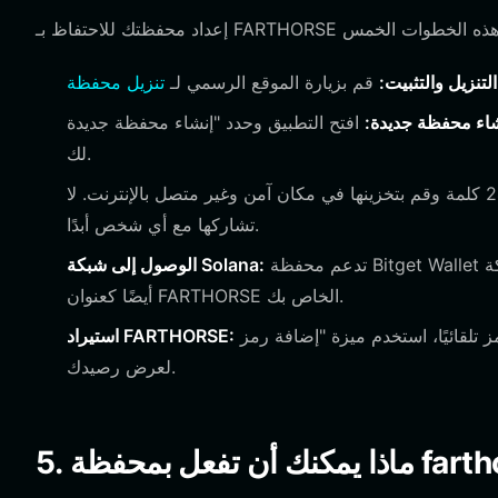
التنزيل والتثبيت:
قم بزيارة الموقع الرسمي لـ
شاء محفظة جديدة:
افتح التطبيق وحدد "إنشاء محفظة جديدة" (Create a New Wallet). سيقوم النظام بإنشاء عبارة استرداد فريدة
لك.
اكتب عبارة الاسترداد المكونة من 12-24 كلمة وقم بتخزينها في مكان آمن وغير متصل بالإنترنت. لا
تشاركها مع أي شخص أبدًا.
تدعم محفظة Bitget Wallet شبكة Solana تلقائيًا. يمكنك عرض عنوان SOL الخاص بك، والذي سيعمل
الوصول إلى شبكة Solana:
أيضًا كعنوان FARTHORSE الخاص بك.
إذا لم يظهر الرمز تلقائيًا، استخدم ميزة "إضافة رمز" (Add Token) والصق عنوان عقد FARTHORSE الرسمي
استيراد FARTHORSE:
لعرض رصيدك.