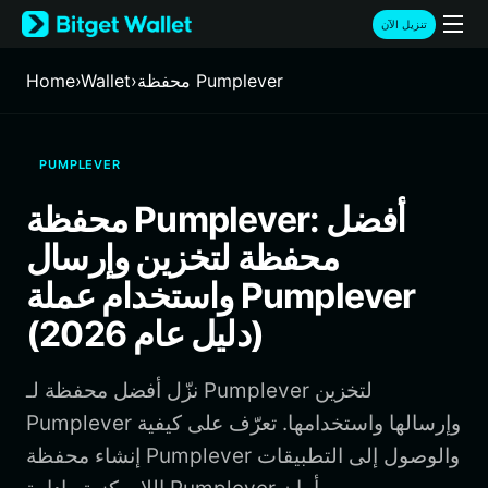
English
تنزيل الآن
日本語
Tiếng Việt
محفظة Pumplever
›
Wallet
›
Home
Русский
Español (Latinoamérica)
Türkçe
PUMPLEVER
Italiano
Français
محفظة Pumplever: أفضل
Deutsch
محفظة لتخزين وإرسال
简体中文
繁體中文
واستخدام عملة Pumplever
Português (Portugal)
(دليل عام 2026)
Bahasa Indonesia
ภาษาไทย
हिन्दी
نزّل أفضل محفظة لـ Pumplever لتخزين
বাংলা
Pumplever وإرسالها واستخدامها. تعرّف على كيفية
Español
إنشاء محفظة Pumplever والوصول إلى التطبيقات
Português (Brasil)
Español (Argentina)