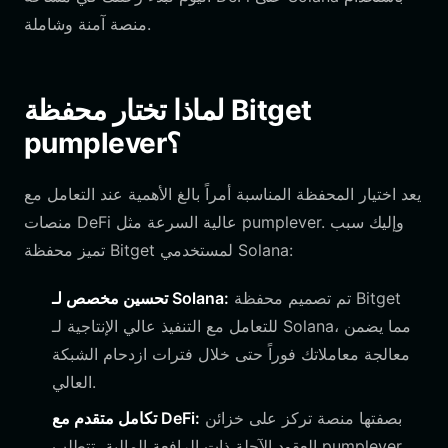
منصة آمنة وشاملة.
لماذا تختار محفظة Bitget
pumplever؟
يعد اختيار المحفظة المناسبة أمراً بالغ الأهمية عند التعامل مع
منصات DeFi عالية السرعة مثل pumplever. وإليك سبب
تميز محفظة Bitget لمستخدمي Solana:
تم تصميم محفظة Bitget
تحسين مخصص لـ Solana:
للتعامل مع التنفيذ عالي الإنتاجية لـ Solana، مما يضمن
معالجة معاملاتك فوراً حتى خلال فترات ازدحام الشبكة
العالي.
بصفتها منصة تركز على خزائن
تكامل متقدم مع DeFi:
العقود الآجلة ذات الرافعة المالية، تتطلب pumplever