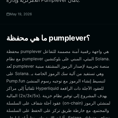
اللامركزية وإدارة Pumplever بأمان.
May 19, 2026
ما هي محفظة pumplever؟
محفظة pumplever هي واجهة رقمية آمنة مصممة للتفاعل
مع نظام pumplever البيئي، المبني على بلوكتشين Solana.
تُعد pumplever منصة تجريبية لإصدار الرموز المشتقة مبنية
على Solana. وهي تستفيد من آلية سك الرموز الخاصة بـ
Pump.fun لتبسيط إنشاء الرموز مع توجيه رسوم المنشئ
تلقائياً إلى مراكز Hyperliquid للعقود الآجلة ذات الرافعة
المالية (2x/3x/5x). يهدف المشروع إلى توفير نظام خزينة
عقود آجلة شفاف على السلسلة (on-chain) لمنشئي الرموز
والمجتمع، مع خارطة طريق تركز على الحفظ على السلسلة
وآليات الاسترداد. ونظراً لعملها على Solana، تحتاج محفظتك