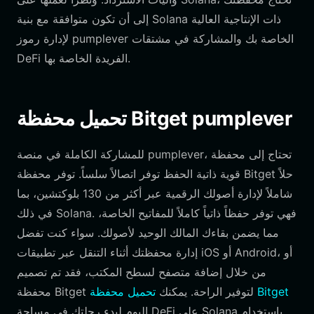
إلى أن تكون متوافقة مع بنية Solana ذات الإنتاجية العالية
لإدارة رموز pumplever الخاصة بك والمشاركة في مشتقات
DeFi الفريدة الخاصة بها.
تحميل محفظة Bitget pumplever
للمشاركة الكاملة في منصة pumplever، تحتاج إلى محفظة
قوية ذاتية الحفظ توفر اتصالاً سلساً. توفر محفظة Bitget حلاً
شاملاً لإدارة أصولك الرقمية عبر أكثر من 130 بلوكتشين، بما
في ذلك Solana. فهي توفر حفظاً ذاتياً كاملاً للمفاتيح الخاصة،
مما يضمن بقاءك المالك الوحيد لأصولك. سواء كنت تفضل
إدارة محفظتك أثناء التنقل عبر تطبيقات iOS أو Android، أو
من خلال إضافة متصفح لسطح المكتب، فقد تم تصميم
تحميل محفظة Bitget
محفظة Bitget لتوفير الراحة. يمكنك
اليوم لبدء رحلتك في مساحة DeFi على Solana باستخدام