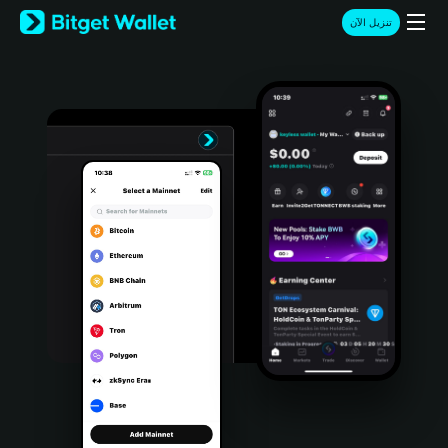
English
تنزيل الآن
日本語
Tiếng Việt
Русский
Español (Latinoamérica)
Türkçe
Italiano
Français
Deutsch
简体中文
繁體中文
Português (Portugal)
Bahasa Indonesia
ภาษาไทย
हिन्दी
বাংলা
Español
Português (Brasil)
Español (Argentina)