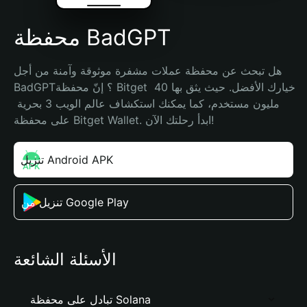
محفظة BadGPT
هل تبحث عن محفظة عملات مشفرة موثوقة وآمنة من أجل 
BadGPT؟ إنّ محفظة Bitget خيارك الأفضل. حيث يثق بها 40 
مليون مستخدم، كما يمكنك استكشاف عالم الويب 3 بحرية 
على محفظة Bitget Wallet. ابدأ رحلتك الآن!
تنزيل Android APK
تنزيل من Google Play
الأسئلة الشائعة
تبادل على محفظة Solana