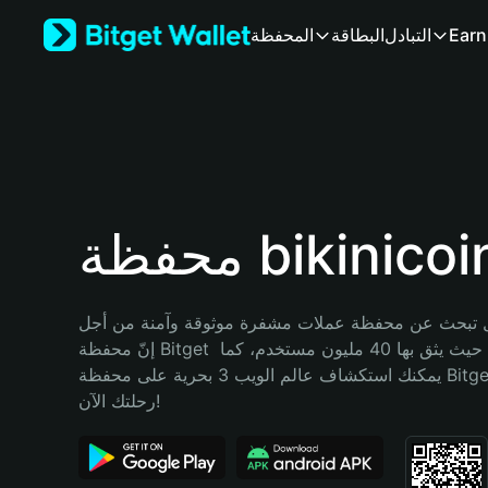
English
Earn
التبادل
البطاقة
المحفظة
日本語
Tiếng Việt
Русский
Español (Latinoamérica)
Türkçe
Italiano
Français
Deutsch
حفظة bikinicoin
简体中文
繁體中文
Português (Portugal)
تبحث عن محفظة عملات مشفرة موثوقة وآمنة من أجل bikinicoin؟ 
Bahasa Indonesia
إنّ محفظة Bitget خيارك الأفضل. حيث يثق بها 40 مليون مستخدم، كما 
ภาษาไทย
يمكنك استكشاف عالم الويب 3 بحرية على محفظة Bitget Wallet. ابدأ 
हिन्दी
رحلتك الآن!
বাংলা
Español
Português (Brasil)
Español (Argentina)