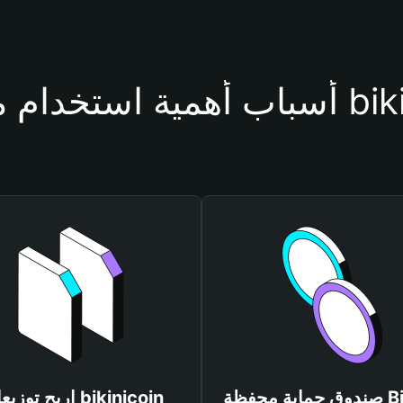
فظة bikinicoin
صندوق حماية محفظة Bitget
اربح توزيعات icoin