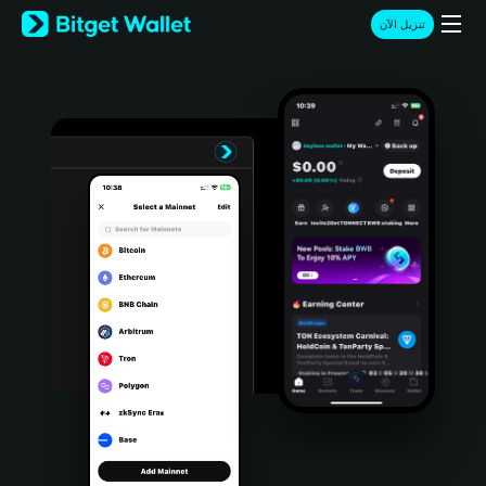
English
تنزيل الآن
日本語
Tiếng Việt
Русский
Español (Latinoamérica)
Türkçe
Italiano
Français
Deutsch
简体中文
繁體中文
Português (Portugal)
Bahasa Indonesia
ภาษาไทย
हिन्दी
বাংলা
Español
Português (Brasil)
Español (Argentina)