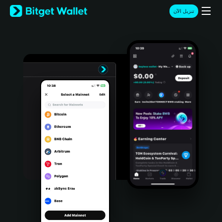
English
تنزيل الآن
日本語
Tiếng Việt
Русский
Español (Latinoamérica)
Türkçe
Italiano
Français
Deutsch
简体中文
繁體中文
Português (Portugal)
Bahasa Indonesia
ภาษาไทย
हिन्दी
বাংলা
Español
Português (Brasil)
Español (Argentina)