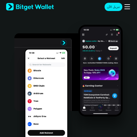
English
تنزيل الآن
日本語
Tiếng Việt
Русский
Español (Latinoamérica)
Türkçe
Italiano
Français
Deutsch
简体中文
繁體中文
Português (Portugal)
Bahasa Indonesia
ภาษาไทย
हिन्दी
বাংলা
Español
Português (Brasil)
Español (Argentina)