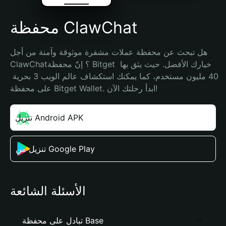
محفظة ClawChat
هل تبحث عن محفظة عملات مشفرة موثوقة وآمنة من أجل 
ClawChat؟ إنّ محفظة Bitget خيارك الأفضل. حيث يثق بها 
40 مليون مستخدم، كما يمكنك استكشاف عالم الويب 3 بحرية 
على محفظة Bitget Wallet. ابدأ رحلتك الآن!
تنزيل Android APK
تنزيل من Google Play
الأسئلة الشائعة
تبادل على محفظة Base