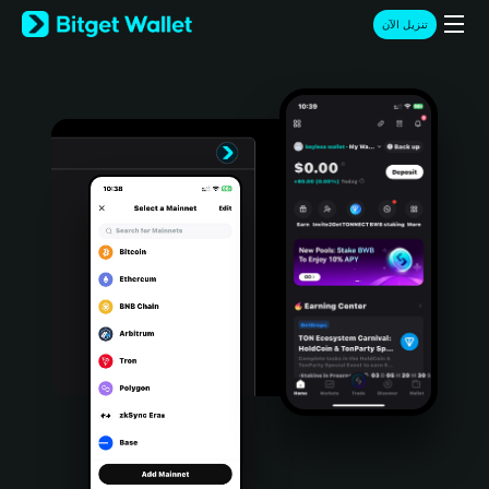
English
تنزيل الآن
日本語
Tiếng Việt
Русский
Español (Latinoamérica)
Türkçe
Italiano
Français
Deutsch
简体中文
繁體中文
Português (Portugal)
Bahasa Indonesia
ภาษาไทย
हिन्दी
বাংলা
Español
Português (Brasil)
Español (Argentina)