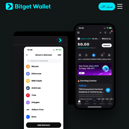
English
تنزيل الآن
日本語
Tiếng Việt
Русский
Español (Latinoamérica)
Türkçe
Italiano
Français
Deutsch
简体中文
繁體中文
Português (Portugal)
Bahasa Indonesia
ภาษาไทย
हिन्दी
বাংলা
Español
Português (Brasil)
Español (Argentina)