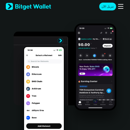
English
تنزيل الآن
日本語
Tiếng Việt
Русский
Español (Latinoamérica)
Türkçe
Italiano
Français
Deutsch
简体中文
繁體中文
Português (Portugal)
Bahasa Indonesia
ภาษาไทย
हिन्दी
বাংলা
Español
Português (Brasil)
Español (Argentina)