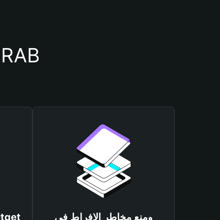
أسباب أهمية استخدام م
ومنع مخاطر الإفراط في