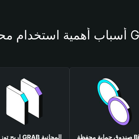
حفظة GRAB
صندوق حماية محفظة Bitget
اربح توزيعات GRAB المجانية