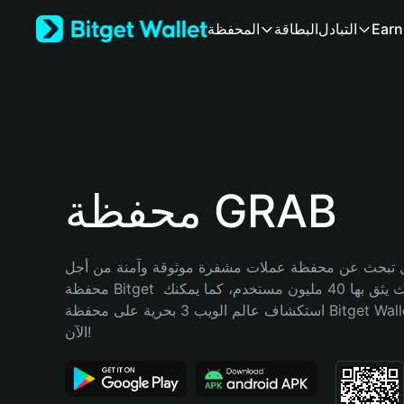
English
Earn
التبادل
البطاقة
المحفظة
日本語
Tiếng Việt
Русский
Español (Latinoamérica)
Türkçe
Italiano
Français
Deutsch
محفظة GRAB
简体中文
繁體中文
Português (Portugal)
تبحث عن محفظة عملات مشفرة موثوقة وآمنة من أجل GRAB؟ إنّ 
Bahasa Indonesia
محفظة Bitget خيارك الأفضل. حيث يثق بها 40 مليون مستخدم، كما يمكنك 
ภาษาไทย
استكشاف عالم الويب 3 بحرية على محفظة Bitget Wallet. ابدأ رحلتك 
हिन्दी
الآن!
বাংলা
Español
Português (Brasil)
Español (Argentina)