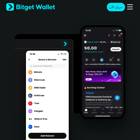
English
تنزيل الآن
日本語
Tiếng Việt
Русский
Español (Latinoamérica)
Türkçe
Italiano
Français
Deutsch
简体中文
繁體中文
Português (Portugal)
Bahasa Indonesia
ภาษาไทย
हिन्दी
বাংলা
Español
Português (Brasil)
Español (Argentina)