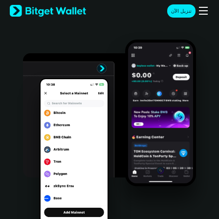
English
تنزيل الآن
日本語
Tiếng Việt
Русский
Español (Latinoamérica)
Türkçe
Italiano
Français
Deutsch
简体中文
繁體中文
Português (Portugal)
Bahasa Indonesia
ภาษาไทย
हिन्दी
বাংলা
Español
Português (Brasil)
Español (Argentina)