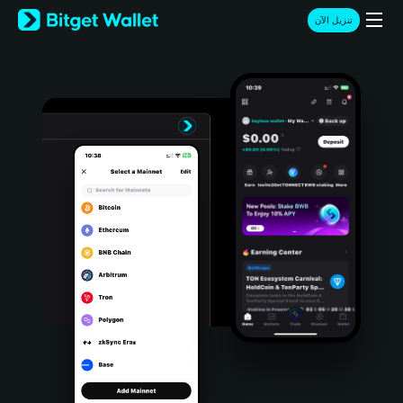
English
تنزيل الآن
日本語
Tiếng Việt
Русский
Español (Latinoamérica)
Türkçe
Italiano
Français
Deutsch
简体中文
繁體中文
Português (Portugal)
Bahasa Indonesia
ภาษาไทย
हिन्दी
বাংলা
Español
Português (Brasil)
Español (Argentina)