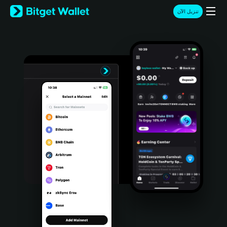
English
تنزيل الآن
日本語
Tiếng Việt
Русский
Español (Latinoamérica)
Türkçe
Italiano
Français
Deutsch
简体中文
繁體中文
Português (Portugal)
Bahasa Indonesia
ภาษาไทย
हिन्दी
বাংলা
Español
Português (Brasil)
Español (Argentina)