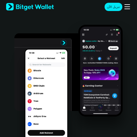
English
تنزيل الآن
日本語
Tiếng Việt
Русский
Español (Latinoamérica)
Türkçe
Italiano
Français
Deutsch
简体中文
繁體中文
Português (Portugal)
Bahasa Indonesia
ภาษาไทย
हिन्दी
বাংলা
Español
Português (Brasil)
Español (Argentina)