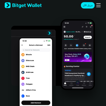
English
تنزيل الآن
日本語
Tiếng Việt
Русский
Español (Latinoamérica)
Türkçe
Italiano
Français
Deutsch
简体中文
繁體中文
Português (Portugal)
Bahasa Indonesia
ภาษาไทย
हिन्दी
বাংলা
Español
Português (Brasil)
Español (Argentina)