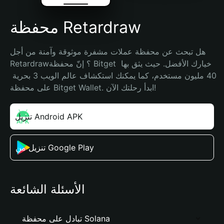
محفظة Retardraw
هل تبحث عن محفظة عملات مشفرة موثوقة وآمنة من أجل 
Retardraw؟ إنّ محفظة Bitget خيارك الأفضل. حيث يثق بها 
40 مليون مستخدم، كما يمكنك استكشاف عالم الويب 3 بحرية 
على محفظة Bitget Wallet. ابدأ رحلتك الآن!
تنزيل Android APK
تنزيل من Google Play
الأسئلة الشائعة
تبادل على محفظة Solana