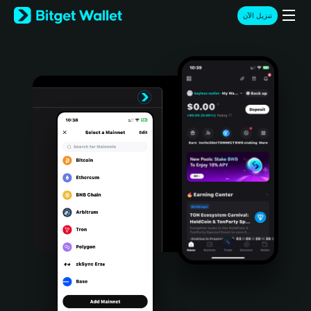
English
تنزيل الآن
日本語
Tiếng Việt
Русский
Español (Latinoamérica)
Türkçe
Italiano
Français
Deutsch
简体中文
繁體中文
Português (Portugal)
Bahasa Indonesia
ภาษาไทย
हिन्दी
বাংলা
Español
Português (Brasil)
Español (Argentina)