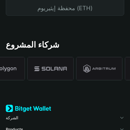
محفظة إيثيريوم (ETH)
شركاء المشروع
الشركة
نبذة عن محفظة Bitget
Products