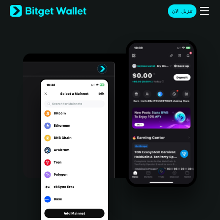
English
تنزيل الآن
日本語
Tiếng Việt
Русский
Español (Latinoamérica)
Türkçe
Italiano
Français
Deutsch
简体中文
繁體中文
Português (Portugal)
Bahasa Indonesia
ภาษาไทย
हिन्दी
বাংলা
Español
Português (Brasil)
Español (Argentina)