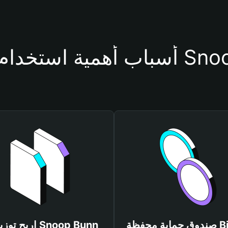
فظة Snoop Bunn
صندوق حماية محفظة Bitget
اربح توزيعات unn