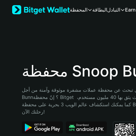
English
Earn
التبادل
البطاقة
المحفظة
日本語
Tiếng Việt
Русский
Español (Latinoamérica)
Türkçe
Italiano
Français
Deutsch
 Snoop Bunn
简体中文
繁體中文
Português (Portugal)
تبحث عن محفظة عملات مشفرة موثوقة وآمنة من أجل Snoop 
Bahasa Indonesia
Bunn؟ إنّ محفظة Bitget خيارك الأفضل. حيث يثق بها 40 مليون مستخدم، 
ภาษาไทย
كما يمكنك استكشاف عالم الويب 3 بحرية على محفظة Bitget Wallet. ابدأ 
हिन्दी
رحلتك الآن!
বাংলা
Español
Português (Brasil)
Español (Argentina)