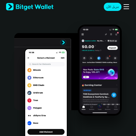
English
تنزيل الآن
日本語
Tiếng Việt
Русский
Español (Latinoamérica)
Türkçe
Italiano
Français
Deutsch
简体中文
繁體中文
Português (Portugal)
Bahasa Indonesia
ภาษาไทย
हिन्दी
বাংলা
Español
Português (Brasil)
Español (Argentina)