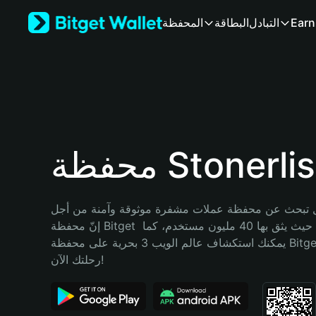
English
Earn
التبادل
البطاقة
المحفظة
日本語
Tiếng Việt
Русский
Español (Latinoamérica)
Türkçe
Italiano
Français
Deutsch
فظة Stonerlisa
简体中文
繁體中文
Português (Portugal)
تبحث عن محفظة عملات مشفرة موثوقة وآمنة من أجل Stonerlisa؟ 
Bahasa Indonesia
إنّ محفظة Bitget خيارك الأفضل. حيث يثق بها 40 مليون مستخدم، كما 
ภาษาไทย
يمكنك استكشاف عالم الويب 3 بحرية على محفظة Bitget Wallet. ابدأ 
हिन्दी
رحلتك الآن!
বাংলা
Español
Português (Brasil)
Español (Argentina)