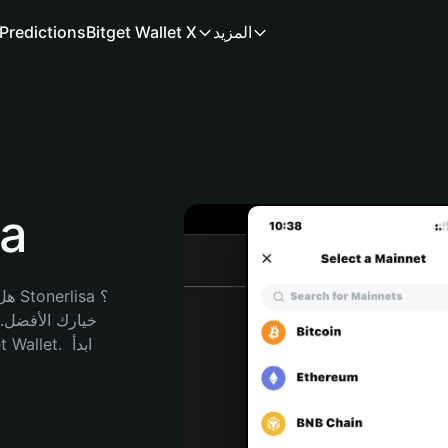
المزيد
Bitget Wallet X
Predictions
مح
هل 