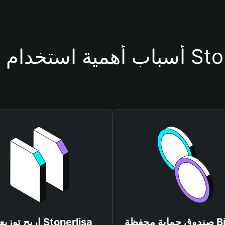
فظة Stonerlisa
صندوق حماية محفظة Bitget
اربح توزيعات rlisa