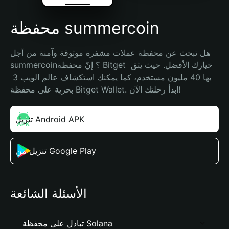
محفظة summercoin
هل تبحث عن محفظة عملات مشفرة موثوقة وآمنة من أجل 
summercoin؟ إنّ محفظة Bitget خيارك الأفضل. حيث يثق 
بها 40 مليون مستخدم، كما يمكنك استكشاف عالم الويب 3 
بحرية على محفظة Bitget Wallet. ابدأ رحلتك الآن!
تنزيل Android APK
تنزيل من Google Play
الأسئلة الشائعة
تبادل على محفظة Solana