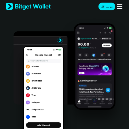
English
تنزيل الآن
日本語
Tiếng Việt
Русский
Español (Latinoamérica)
Türkçe
Italiano
Français
Deutsch
简体中文
繁體中文
Português (Portugal)
Bahasa Indonesia
ภาษาไทย
हिन्दी
বাংলা
Español
Português (Brasil)
Español (Argentina)