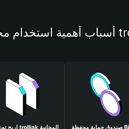
ظة trolljak
صندوق حماية محفظة Bitget
اربح توزيعات trolljak المجانية