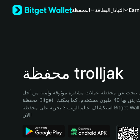
English
Earn
التبادل
البطاقة
المحفظة
日本語
Tiếng Việt
Русский
Español (Latinoamérica)
Türkçe
Italiano
Français
Deutsch
محفظة trolljak
简体中文
繁體中文
Português (Portugal)
تبحث عن محفظة عملات مشفرة موثوقة وآمنة من أجل trolljak؟ إنّ 
Bahasa Indonesia
محفظة Bitget خيارك الأفضل. حيث يثق بها 40 مليون مستخدم، كما يمكنك 
ภาษาไทย
استكشاف عالم الويب 3 بحرية على محفظة Bitget Wallet. ابدأ رحلتك 
हिन्दी
الآن!
বাংলা
Español
Português (Brasil)
Español (Argentina)