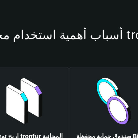
فظة tronfur
صندوق حماية محفظة Bitget
اربح توزيعات tronfur المجانية