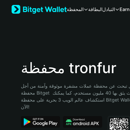
English
Earn
التبادل
البطاقة
المحفظة
日本語
Tiếng Việt
Русский
Español (Latinoamérica)
Türkçe
Italiano
Français
Deutsch
محفظة tronfur
简体中文
繁體中文
Português (Portugal)
تبحث عن محفظة عملات مشفرة موثوقة وآمنة من أجل tronfur؟ إنّ 
Bahasa Indonesia
محفظة Bitget خيارك الأفضل. حيث يثق بها 40 مليون مستخدم، كما يمكنك 
ภาษาไทย
استكشاف عالم الويب 3 بحرية على محفظة Bitget Wallet. ابدأ رحلتك 
हिन्दी
الآن!
বাংলা
Español
Português (Brasil)
Español (Argentina)