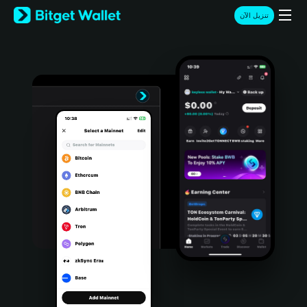
English
تنزيل الآن
日本語
Tiếng Việt
Русский
Español (Latinoamérica)
Türkçe
Italiano
Français
Deutsch
简体中文
繁體中文
Português (Portugal)
Bahasa Indonesia
ภาษาไทย
हिन्दी
বাংলা
Español
Português (Brasil)
Español (Argentina)