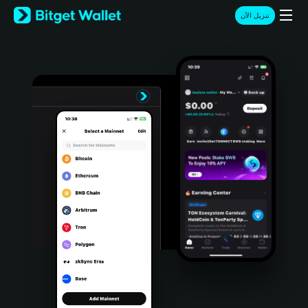
English
تنزيل الآن
日本語
Tiếng Việt
Русский
Español (Latinoamérica)
Türkçe
Italiano
Français
Deutsch
简体中文
繁體中文
Português (Portugal)
Bahasa Indonesia
ภาษาไทย
हिन्दी
বাংলা
Español
Português (Brasil)
Español (Argentina)