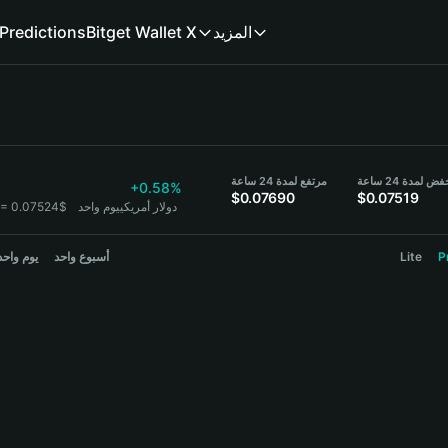
المزيد
Bitget Wallet X
Predictions
ض لمدة 24 ساعة
مرتفع لمدة 24 ساعة
+0.58%
$0.07690
$0.07519
1 POL = 0.07524$ دولار أمريكي
يوم واحد
P
Lite
أسبوع واحد
يوم واحد