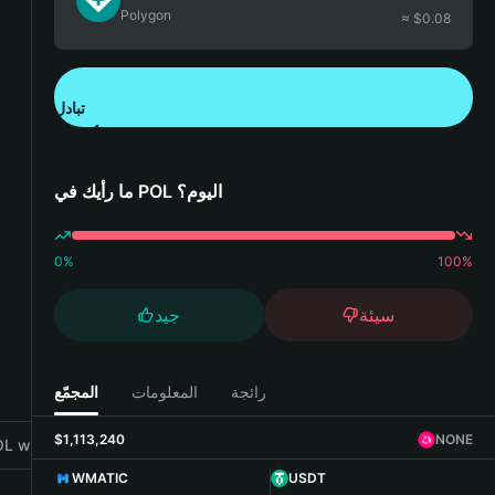
Polygon
≈ $
0.08
تبادل
تنزيل تطبيق محفظة Bitget
ما رأيك في POL اليوم؟
0
%
100
%
سيئة
جيد
رائجة
المعلومات
المجمّع
$1,113,240
NONE
 with Bitget Wallet
WMATIC
USDT