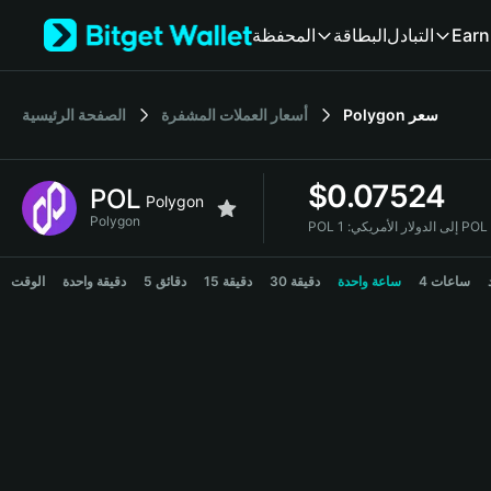
English
Earn
التبادل
البطاقة
المحفظة
日本語
Tiếng Việt
Русский
سعر
Polygon
أسعار العملات المشفرة
الصفحة الرئيسية
Español (Latinoamérica)
Türkçe
Italiano
$
0.07524
POL
Français
Polygon
Deutsch
Polygon
POL إلى الدولار الأمريكي:
简体中文
POL Price Chart
繁體中文
4 ساعات
ساعة واحدة
30 دقيقة
15 دقيقة
5 دقائق
دقيقة واحدة
الوقت
Português (Portugal)
Bahasa Indonesia
ภาษาไทย
हिन्दी
বাংলা
Español
Português (Brasil)
Español (Argentina)