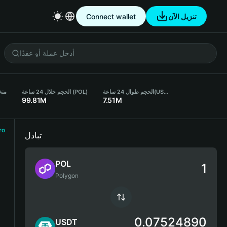
تنزيل الآن
Connect wallet
(USDT)
الحجم طوال 24 ساعة
الحجم خلال 24 ساعة (POL)
منخف
99.81M
7.51M
ro
تبادل
POL
Polygon
0.07524890
USDT