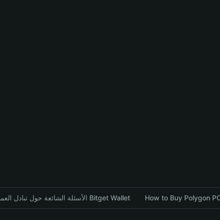
How to Buy Polygon POL
الأسئلة الشائعة حول تبادل العملات المشفرة باستخدام محفظة Bitget Wallet